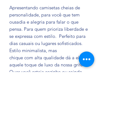
Apresentando camisetas cheias de
personalidade, para você que tem
ousadia e alegria para falar o que
pensa. Para quem prioriza liberdade e
se expressa com estilo. Perfeito para
dias casuais ou lugares sofisticados.
Estilo minimalista, mas
chique com alta qualidade dá a ela
aquele toque de luxo da nossa grife.
Quer você esteja sozinho ou saindo
com os amigos para uma festa, seja
você mesmo.
Garantia
Trocamos em caso de defeitos de
fábrica.