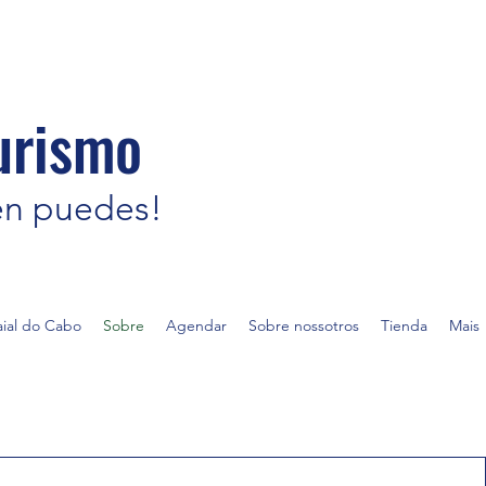
urismo
én puedes!
aial do Cabo
Sobre
Agendar
Sobre nossotros
Tienda
Mais