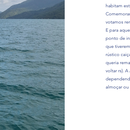
habitam est
Comemoramos
votamos re
E para aque
ponto de in
que tiverem
rústico cai
queria rema
voltar rs). 
dependendo 
almoçar ou