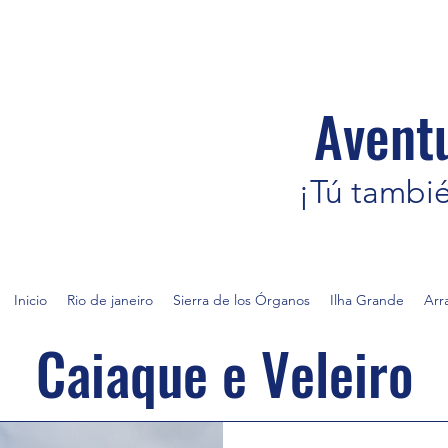
Avent
¡Tú tambi
Inicio
Rio de janeiro
Sierra de los Órganos
Ilha Grande
Arr
Caiaque e Veleiro