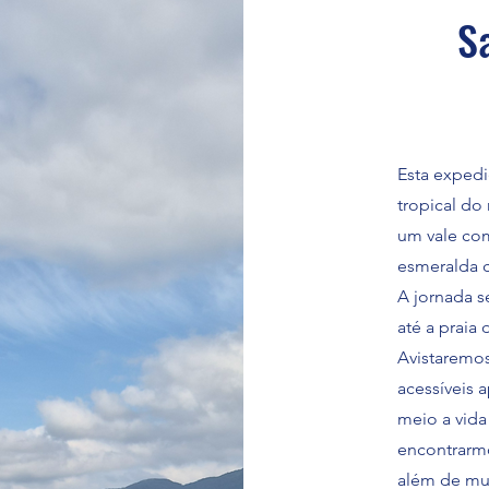
S
Esta expedi
tropical do
um vale co
esmeralda 
A jornada s
até a praia
Avistaremos
acessíveis
meio a vida
encontrarmo
além de mu