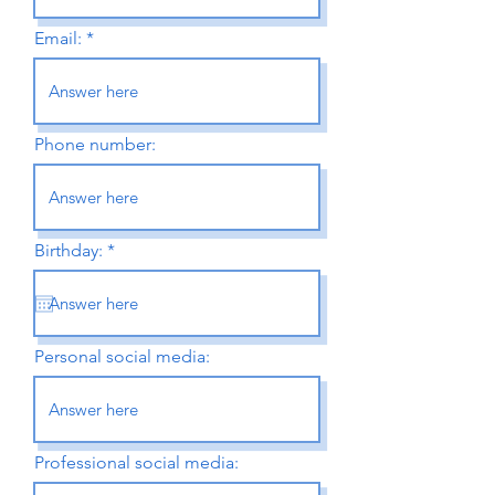
Email:
Phone number:
r
Birthday:
*
e
q
u
i
r
e
Personal social media:
d
Professional social media: